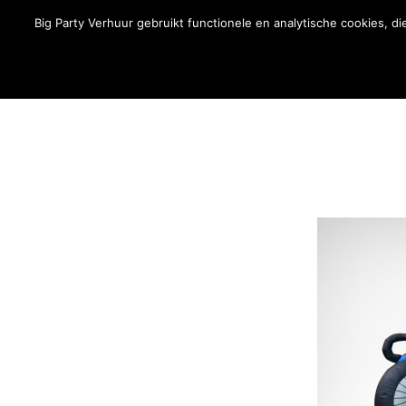
Wij zijn telefonisch bereikbaar van MA t/m ZO van 09:
Big Party Verhuur gebruikt functionele en analytische cookies, 
Springkussens
Partytenten