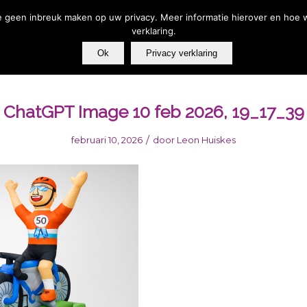
00-17:00 - U kunt altijd een whatsapp bericht sturen | Wilt u vandaag, i
die geen inbreuk maken op uw privacy. Meer informatie hierover en hoe 
verklaring.
Stretchtenten
Partymeubilair
Sanitair
Koeling & B
Ok
Privacy verklaring
ChatGPT Image 10 feb 2026, 19_17_39
/
februari 10, 2026
door
Leon Huiskes