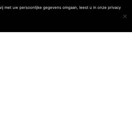
ets huren voor vandaag? Stuur een Whatsapp bericht 06 – 39 33 27 79.
wij met uw persoonlijke gegevens omgaan, leest u in onze privacy
iertap
Abraham Sarah poppen
Contact