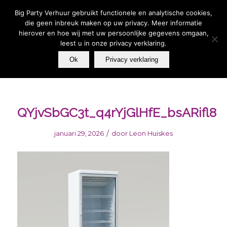
Wij zijn telefonisch bereikbaar van MA t/m ZO van 09:00-
17:00 - U kunt altijd een whatsapp bericht sturen | Wilt u
Big Party Verhuur gebruikt functionele en analytische cookies,
vandaag, iets huren voor vandaag? Stuur een Whatsapp
bericht 06 – 39 33 27 79.
die geen inbreuk maken op uw privacy. Meer informatie
hierover en hoe wij met uw persoonlijke gegevens omgaan,
leest u in onze privacy verklaring.
Ok
Privacy verklaring
QYjvSbGC3t_q4rYjGlHfE_bsARifl8
/
januari 29, 2026
door
Leon Huiskes