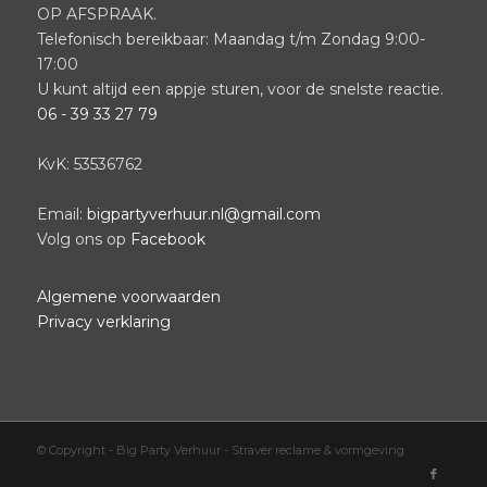
OP AFSPRAAK.
Telefonisch bereikbaar: Maandag t/m Zondag 9:00-
17:00
U kunt altijd een appje sturen, voor de snelste reactie.
06 - 39 33 27 79
KvK: 53536762
Email:
bigpartyverhuur.nl@gmail.com
Volg ons op
Facebook
Algemene voorwaarden
Privacy verklaring
© Copyright -
Big Party Verhuur
-
Straver reclame & vormgeving