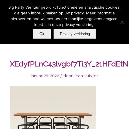
Wij zijn telefonisch bereikbaar van MA t/m ZO van 09:00-
17:00 - U kunt altijd een whatsapp bericht sturen | Wilt u
Big Party Verhuur gebruikt functionele en analytische cookies,
vandaag, iets huren voor vandaag? Stuur een Whatsapp
bericht 06 – 39 33 27 79.
die geen inbreuk maken op uw privacy. Meer informatie
hierover en hoe wij met uw persoonlijke gegevens omgaan,
leest u in onze privacy verklaring.
Ok
Privacy verklaring
XEdyfPLnC43lvgbf7Ti3Y_21HFdEtN
/
januari 29, 2026
door
Leon Huiskes