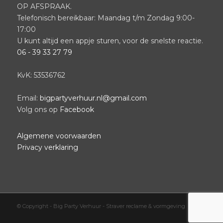
OP AFSPRAAK.
Telefonisch bereikbaar: Maandag t/m Zondag 9:00-
17:00
U kunt altijd een appje sturen, voor de snelste reactie.
06 - 39 33 27 79
KvK: 53536762
Email:
bigpartyverhuur.nl@gmail.com
Volg ons op
Facebook
Algemene voorwaarden
Privacy verklaring
© Copyright -
Big Party Verhuur
-
Straver reclame & vormgeving