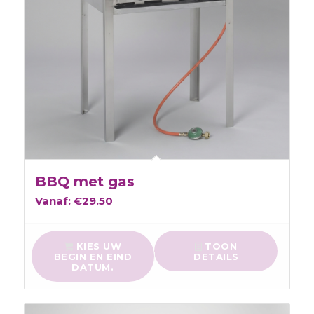
BBQ met gas
Vanaf:
€
29.50
KIES UW
TOON
BEGIN EN EIND
DETAILS
DATUM.