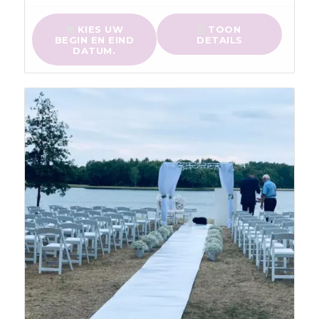
KIES UW
TOON
BEGIN EN EIND
DETAILS
DATUM.