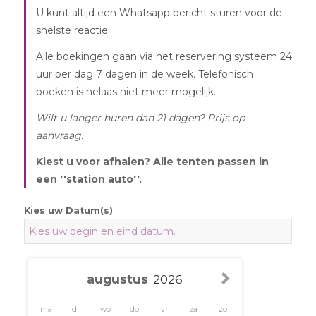
U kunt altijd een Whatsapp bericht sturen voor de
snelste reactie.
Alle boekingen gaan via het reservering systeem 24
uur per dag 7 dagen in de week. Telefonisch
boeken is helaas niet meer mogelijk.
Wilt u langer huren dan 21 dagen? Prijs op
aanvraag.
Kiest u voor afhalen? Alle tenten passen in
een ''station auto''.
Kies uw Datum(s)
ma
di
wo
do
vr
za
zo
1
2
3
4
5
6
7
8
9
10
11
12
13
14
15
16
17
18
19
20
21
22
23