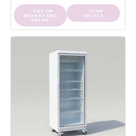
KIES UW
TOON
BEGIN EN EIND
DETAILS
DATUM.