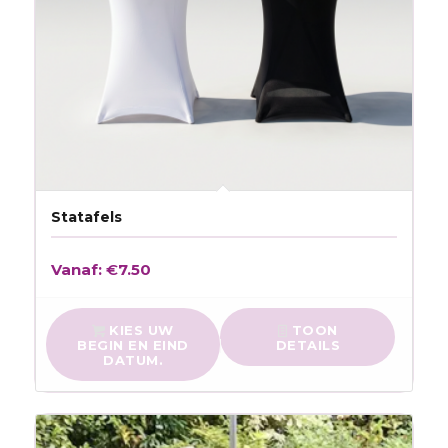
Statafels
Vanaf:
€
7.50
KIES UW
TOON
BEGIN EN EIND
DETAILS
DATUM.