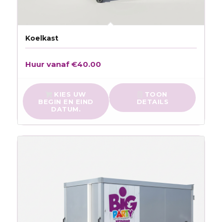
Koelkast
Huur vanaf
€
40.00
KIES UW
TOON
BEGIN EN EIND
DETAILS
DATUM.