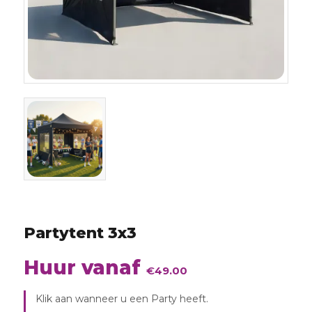
Partytent 3x3
Huur vanaf
€
49.00
augustus
2026
Klik aan wanneer u een Party heeft.