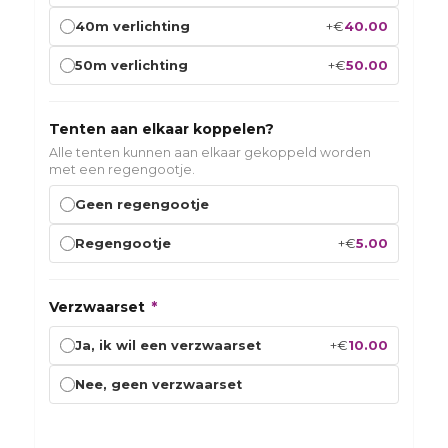
+
€
40.00
40m verlichting
+
€
50.00
50m verlichting
Tenten aan elkaar koppelen?
Alle tenten kunnen aan elkaar gekoppeld worden
met een regengootje.
Geen regengootje
+
€
5.00
Regengootje
Verzwaarset
*
+
€
10.00
Ja, ik wil een verzwaarset
Nee, geen verzwaarset