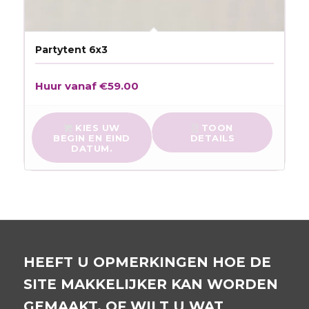
Partytent 6x3
Huur vanaf
€
59.00
KIES UW
TOON
BEGIN EN EIND
DETAILS
DATUM.
HEEFT U OPMERKINGEN HOE DE
SITE MAKKELIJKER KAN WORDEN
GEMAAKT, OF WILT U WAT