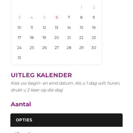
24
25
26
27
28
29
30
31
UITLEG KALENDER
Kies uw begin- en eind datum. Als u 1 dag wilt huren,
drukt u 2 keer op die dag
Aantal
OPTIES