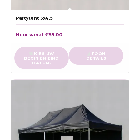
Partytent 3x4,5
Huur vanaf
€
55.00
KIES UW
TOON
BEGIN EN EIND
DETAILS
DATUM.