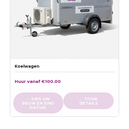
Koelwagen
Huur vanaf
€
100.00
KIES UW
TOON
BEGIN EN EIND
DETAILS
DATUM.