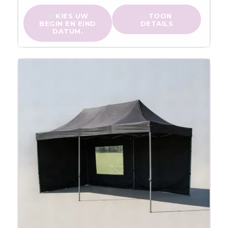
KIES UW
TOON
BEGIN EN EIND
DETAILS
DATUM.