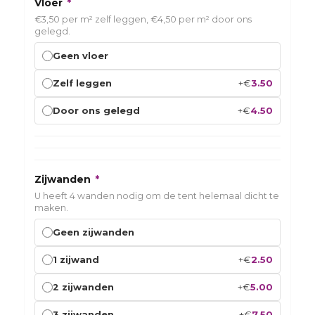
Vloer
*
€3,50 per m² zelf leggen, €4,50 per m² door ons
gelegd.
Geen vloer
+
€
3.50
Zelf leggen
+
€
4.50
Door ons gelegd
Zijwanden
*
U heeft 4 wanden nodig om de tent helemaal dicht te
maken.
Geen zijwanden
+
€
2.50
1 zijwand
+
€
5.00
2 zijwanden
+
€
7.50
3 zijwanden