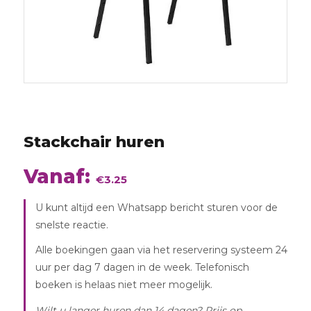
Stackchair huren
augustus
2026
Vanaf:
€
3.25
U kunt altijd een Whatsapp bericht sturen voor de
snelste reactie.
Alle boekingen gaan via het reservering systeem 24
uur per dag 7 dagen in de week. Telefonisch
boeken is helaas niet meer mogelijk.
Wilt u langer huren dan 14 dagen? Prijs op