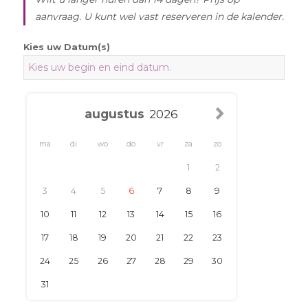
aanvraag. U kunt wel vast reserveren in de kalender.
Kies uw Datum(s)
ma
di
wo
do
vr
za
zo
1
2
3
4
5
6
7
8
9
10
11
12
13
14
15
16
17
18
19
20
21
22
23
24
25
26
27
28
29
30
31