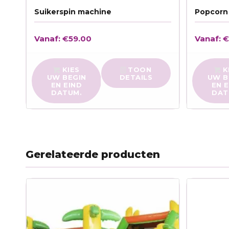
Suikerspin machine
Popcorn
Vanaf:
€
59.00
Vanaf:
KIES
TOON
K
UW BEGIN
DETAILS
UW B
EN EIND
EN 
DATUM.
DAT
Gerelateerde producten