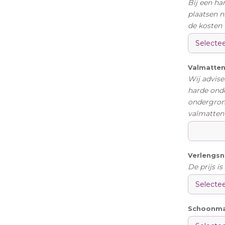
Bij een ha
plaatsen n
de kosten 
Valmatten
Wij advise
harde onde
ondergron
valmatten 
Verlengs
De prijs i
Schoonm