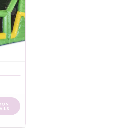
OON
AILS