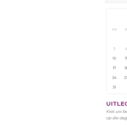
ma
di
wo
do
3
4
5
6
10
11
12
13
17
18
19
20
24
25
26
27
31
UITLE
Kies uw be
op die dag