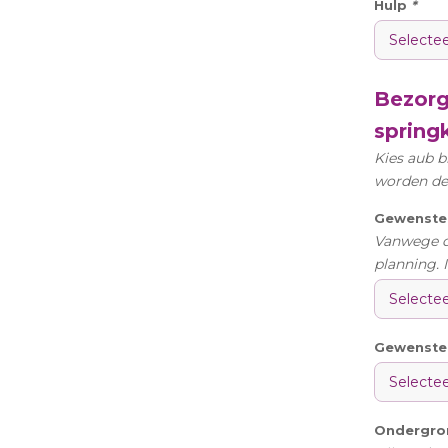
Hulp
*
Bezorgi
spring
Kies aub b
worden de 
Gewenste 
Vanwege de
planning. 
Gewenste 
Ondergr