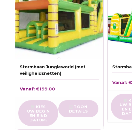
Stormbaan Jungleworld (met
Stormba
veiligheidsnetten)
Vanaf:
Vanaf:
€
199.00
K
UW B
KIES
TOON
EN 
UW BEGIN
DETAILS
DAT
EN EIND
DATUM.