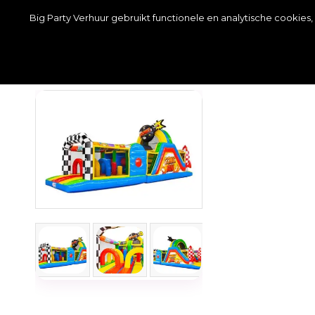
Wij zijn telefonisch bereikbaar van MA t/m ZO van 09:
Big Party Verhuur gebruikt functionele en analytische cookie
Springkussens
Partytenten