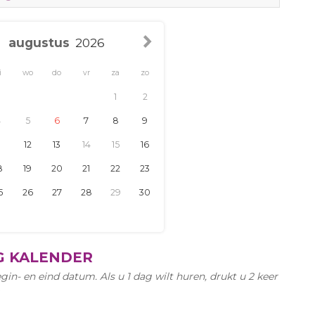
vr
za
zo
1
2
7
8
9
14
15
16
21
22
23
28
29
30
G KALENDER
gin- en eind datum. Als u 1 dag wilt huren, drukt u 2 keer