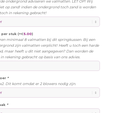
rde ondergrond adviseren we valmatten. LET OP! Wij
iet op zand! indien de ondergrond toch zand is worden
toch in rekening gebracht!
€
5.00
 per stuk (+
)
ren minimaal 8 valmatten bij dit springkussen. Bij een
rgrond zijn valmatten verplicht! Heeft u toch een harde
d, maar heeft u dit niet aangegeven? Dan worden de
in rekening gebracht op basis van ons advies.
noer
*
s x2. Dit komt omdat er 2 blowers nodig zijn.
aak
*