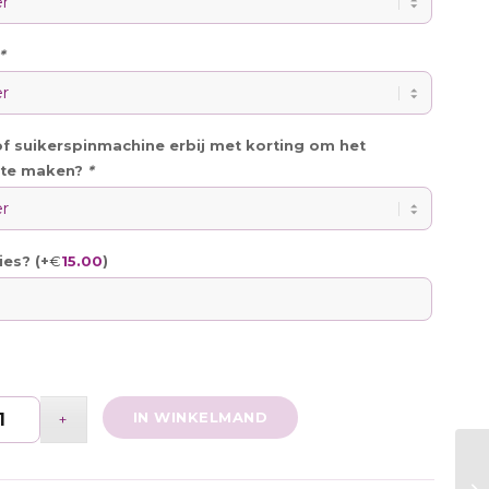
*
f suikerspinmachine erbij met korting om het
 te maken?
*
€
15.00
ies? (+
)
IN WINKELMAND