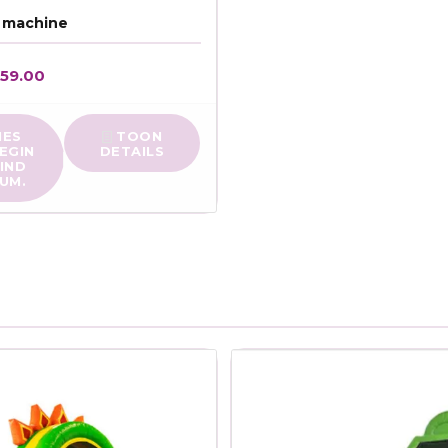
 machine
€
59.00
IES
TOON
EGIN
DETAILS
EIND
UM.