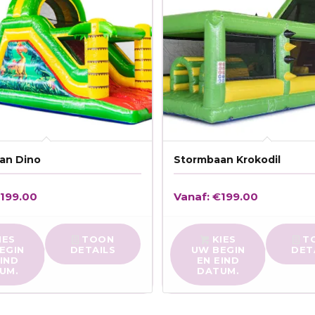
an Dino
Stormbaan Krokodil
€
199.00
Vanaf:
€
199.00
IES
TOON
KIES
T
EGIN
DETAILS
UW BEGIN
DET
EIND
EN EIND
UM.
DATUM.