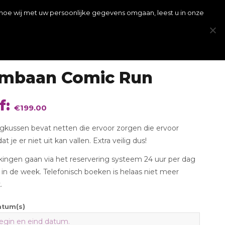
ets huren voor vandaag? Stuur een Whatsapp bericht 06 – 39 33 27 79.
 hoe wij met uw persoonlijke gegevens omgaan, leest u in onze
iertap
Abraham Sarah poppen
Contact
rmbaan Comic Run
f:
€
199.00
ngkussen bevat netten die ervoor zorgen die ervoor
t je er niet uit kan vallen. Extra veilig dus!
kingen gaan via het reservering systeem 24 uur per dag
in de week. Telefonisch boeken is helaas niet meer
.
atum(s)