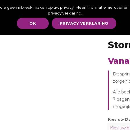
00-17:00 - U kunt altijd een whatsapp bericht sturen | Wilt u vandaag, i
s, die geen inbreuk maken op uw privacy. Meer informatie hierover en
privacy verklaring.
Stretchtenten
Partymeubilair
Sanitair
Koeling & B
OK
PRIVACY VERKLARING
Sto
Vana
Dit spri
zorgen da
Alle boe
augustus
2026
7 dagen 
mogelijk
Kies uw D