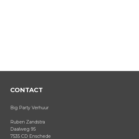
CONTACT
Big Party Verhuur
Ruben Zandstra
Daalweg 95
7535 CD Enschede