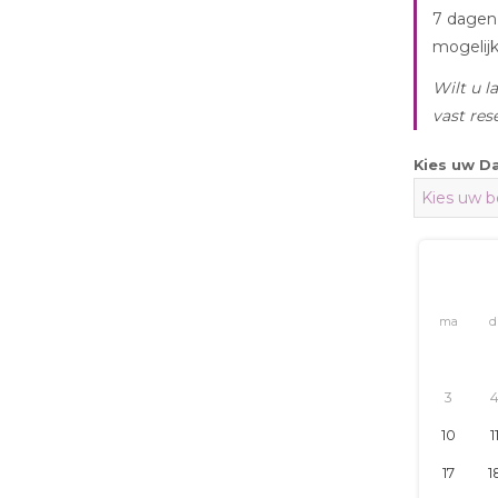
augustus
2026
7 dagen 
mogelijk
Wilt u l
vast res
Kies uw D
ma
di
wo
do
3
4
5
6
10
11
12
13
17
18
19
20
24
25
26
27
31