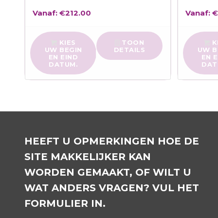
Vanaf:
€
212.00
Vanaf:
KIES
TOON
K
UW BEGIN
DETAILS
UW B
EN EIND
EN 
DATUM.
DAT
HEEFT U OPMERKINGEN HOE DE
SITE MAKKELIJKER KAN
WORDEN GEMAAKT, OF WILT U
WAT ANDERS VRAGEN? VUL HET
FORMULIER IN.