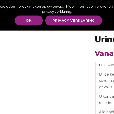
00-17:00 - U kunt altijd een whatsapp bericht sturen | Wilt u vandaag, i
s, die geen inbreuk maken op uw privacy. Meer informatie hierover en
privacy verklaring.
Stretchtenten
Partymeubilair
Sanitair
Koeling & B
OK
PRIVACY VERKLARING
Urin
Vana
LET OP!
Bij de k
schoon e
geval is
U kunt a
reactie.
Alle boe