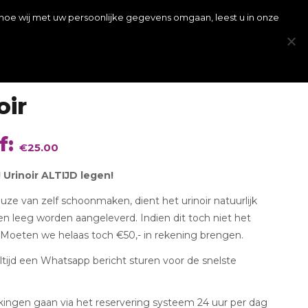
ets huren voor vandaag? Stuur een Whatsapp bericht 06 – 39 33 27 79.
 hoe wij met uw persoonlijke gegevens omgaan, leest u in onze
iertap
Abraham Sarah poppen
Contact
oir
f:
€
25.00
 Urinoir ALTIJD legen!
euze van zelf schoonmaken, dient het urinoir natuurlijk
n leeg worden aangeleverd. Indien dit toch niet het
. Moeten we helaas toch €50,- in rekening brengen.
ltijd een Whatsapp bericht sturen voor de snelste
kingen gaan via het reservering systeem 24 uur per dag