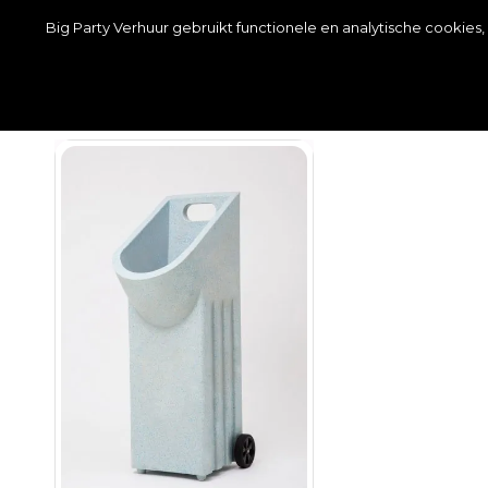
Wij zijn telefonisch bereikbaar van MA t/m ZO van 09:
Big Party Verhuur gebruikt functionele en analytische cookie
Springkussens
Partytenten