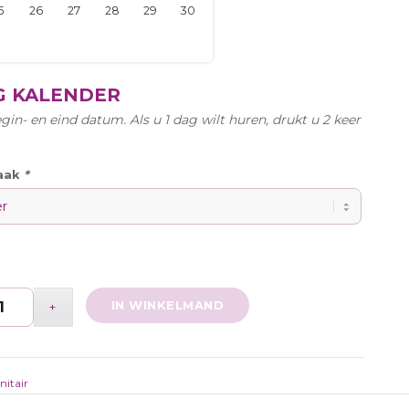
G KALENDER
gin- en eind datum. Als u 1 dag wilt huren, drukt u 2 keer
aak
*
IN WINKELMAND
nitair