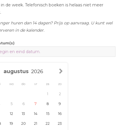
in de week. Telefonisch boeken is helaas niet meer
.
anger huren dan 14 dagen? Prijs op aanvraag. U kunt wel
erveren in de kalender.
atum(s)
vr
za
zo
1
2
7
8
9
14
15
16
21
22
23
28
29
30