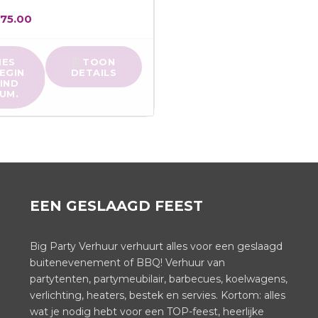
€
75.00
IES
TOON
EGIN
DETAILS
EIND
UM.
EEN GESLAAGD FEEST
Big Party Verhuur verhuurt alles voor een geslaagd
buitenevenement of BBQ! Verhuur van
partytenten, partymeubilair, barbecues, koelwagens,
verlichting, heaters, bestek en servies. Kortom: alles
wat je nodig hebt voor een TOP-feest, heerlijke