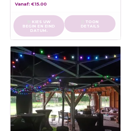
Vanaf:
€
15.00
KIES UW
TOON
BEGIN EN EIND
DETAILS
DATUM.