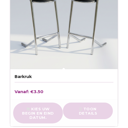
Barkruk
Vanaf:
€
3.50
KIES UW
TOON
BEGIN EN EIND
DETAILS
DATUM.