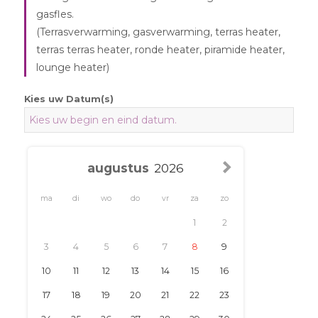
gasfles.
(Terrasverwarming, gasverwarming, terras heater,
terras terras heater, ronde heater, piramide heater,
lounge heater)
Kies uw Datum(s)
ma
di
wo
do
vr
za
zo
1
2
3
4
5
6
7
8
9
10
11
12
13
14
15
16
17
18
19
20
21
22
23
24
25
26
27
28
29
30
31