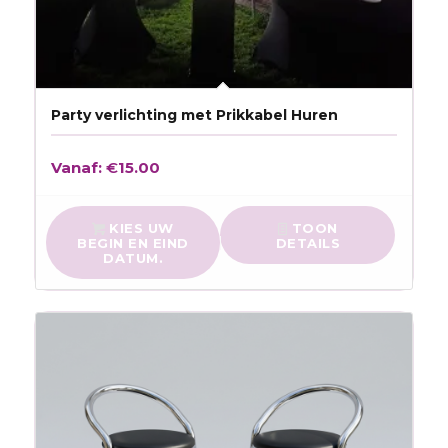
Party verlichting met Prikkabel Huren
Vanaf:
€
15.00
KIES UW
TOON
BEGIN EN EIND
DETAILS
DATUM.