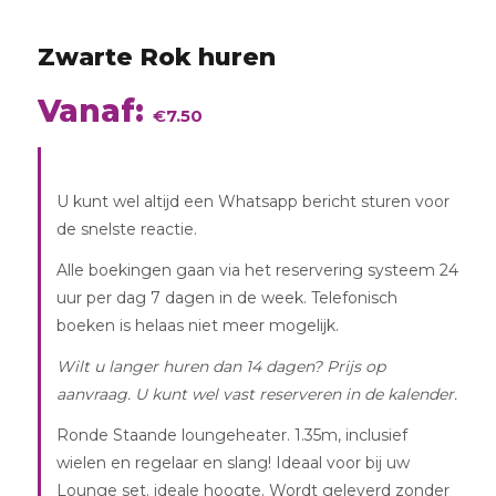
Zwarte Rok huren
Vanaf:
€
7.50
U kunt wel altijd een Whatsapp bericht sturen voor
de snelste reactie.
Alle boekingen gaan via het reservering systeem 24
uur per dag 7 dagen in de week. Telefonisch
augustus
2026
boeken is helaas niet meer mogelijk.
Wilt u langer huren dan 14 dagen? Prijs op
aanvraag. U kunt wel vast reserveren in de kalender.
Ronde Staande loungeheater. 1.35m, inclusief
wielen en regelaar en slang! Ideaal voor bij uw
Lounge set. ideale hoogte. Wordt geleverd zonder