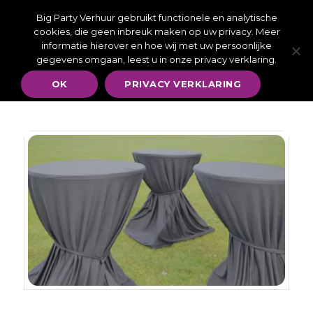
Wij zijn telefonisch bereikbaar van MA t/m ZO van 09:00-
17:00 - U kunt altijd een whatsapp bericht sturen | Wilt u
Big Party Verhuur gebruikt functionele en analytische
vandaag, iets huren voor vandaag? Stuur een Whatsapp
bericht 06 – 39 33 27 79.
cookies, die geen inbreuk maken op uw privacy. Meer
informatie hierover en hoe wij met uw persoonlijke
gegevens omgaan, leest u in onze privacy verklaring.
OK
PRIVACY VERKLARING