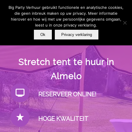
Wij zijn telefonisch bereikbaar van MA t/m ZO van 09:00-
17:00 - U kunt altijd een whatsapp bericht sturen | Wilt u
Big Party Verhuur gebruikt functionele en analytische cookies,
vandaag, iets huren voor vandaag? Stuur een Whatsapp
bericht 06 – 39 33 27 79.
die geen inbreuk maken op uw privacy. Meer informatie
hierover en hoe wij met uw persoonlijke gegevens omgaan,
leest u in onze privacy verklaring.
Ok
Privacy verklaring
Stretch tent te huur in
Almelo
RESERVEER ONLINE!
HOGE KWALITEIT