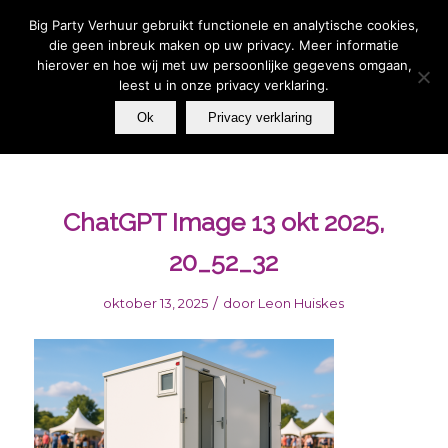
Wij zijn telefonisch bereikbaar van MA t/m ZO van 09:00-
17:00 - U kunt altijd een whatsapp bericht sturen | Wilt u
Big Party Verhuur gebruikt functionele en analytische cookies,
vandaag, iets huren voor vandaag? Stuur een Whatsapp
bericht 06 – 39 33 27 79.
die geen inbreuk maken op uw privacy. Meer informatie
hierover en hoe wij met uw persoonlijke gegevens omgaan,
leest u in onze privacy verklaring.
Ok
Privacy verklaring
ChatGPT Image 13 okt 2025,
20_52_32
/
oktober 13, 2025
door
Leon Huiskes