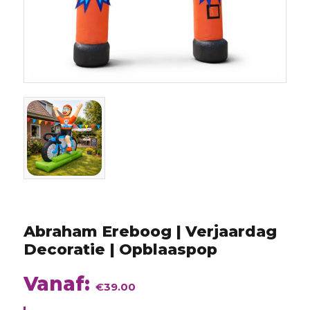
augustus
2026
Abraham Ereboog | Verjaardag
Decoratie | Opblaaspop
Vanaf:
€
39.00