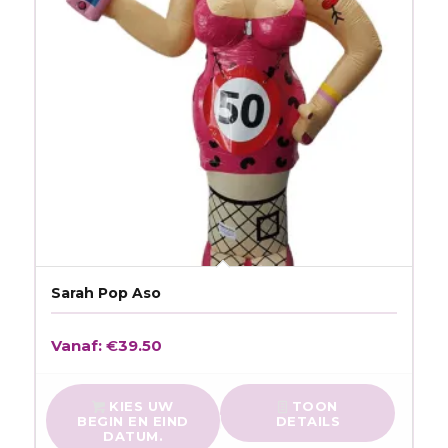
Sarah Pop Aso
Vanaf:
€
39.50
KIES UW
TOON
BEGIN EN EIND
DETAILS
DATUM.