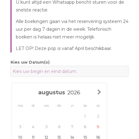
U kunt altijd een Whatsapp bericht sturen voor de
snelste reactie.
Alle boekingen gaan via het reservering systeem 24
uur per dag 7 dagen in de week. Telefonisch
boeken is helaas niet meer mogelijk.
LET OP! Deze pop is vanaf April beschikbaar.
Kies uw Datum(s)
ma
di
wo
do
vr
za
zo
1
2
3
4
5
6
7
8
9
10
11
12
13
14
15
16
17
18
19
20
21
22
23
24
25
26
27
28
29
30
31