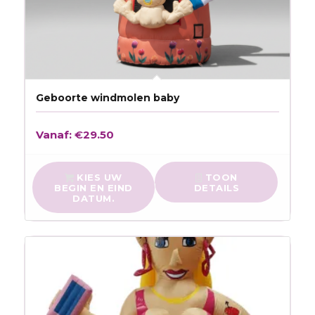
Geboorte windmolen baby
Vanaf:
€
29.50
KIES UW
TOON
BEGIN EN EIND
DETAILS
DATUM.