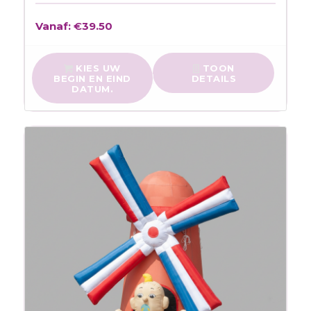
Vanaf:
€
39.50
KIES UW
TOON
BEGIN EN EIND
DETAILS
DATUM.