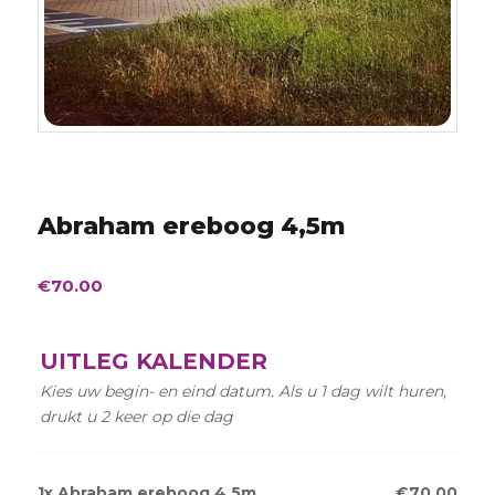
Abraham ereboog 4,5m
€
70.00
UITLEG KALENDER
Kies uw begin- en eind datum. Als u 1 dag wilt huren,
drukt u 2 keer op die dag
1x
Abraham ereboog 4,5m
€70.00