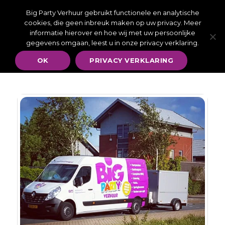
Wij zijn telefonisch bereikbaar van MA t/m ZO van 09:00-
17:00 - U kunt altijd een whatsapp bericht sturen | Wilt u
Big Party Verhuur gebruikt functionele en analytische
vandaag, iets huren voor vandaag? Stuur een Whatsapp
bericht 06 – 39 33 27 79.
cookies, die geen inbreuk maken op uw privacy. Meer
informatie hierover en hoe wij met uw persoonlijke
gegevens omgaan, leest u in onze privacy verklaring.
OK
PRIVACY VERKLARING