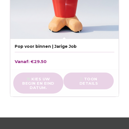
Pop voor binnen | Jarige Job
Vanaf:
€
29.50
KIES UW
TOON
BEGIN EN EIND
DETAILS
DATUM.