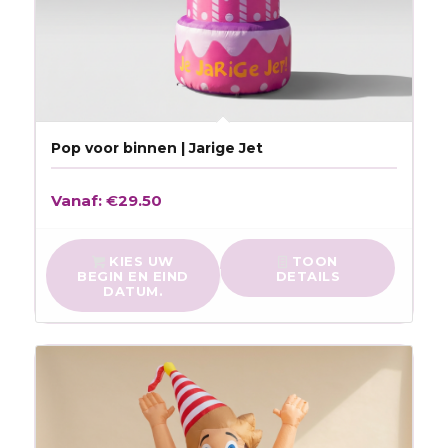
Pop voor binnen | Jarige Jet
Vanaf:
€
29.50
KIES UW
TOON
BEGIN EN EIND
DETAILS
DATUM.