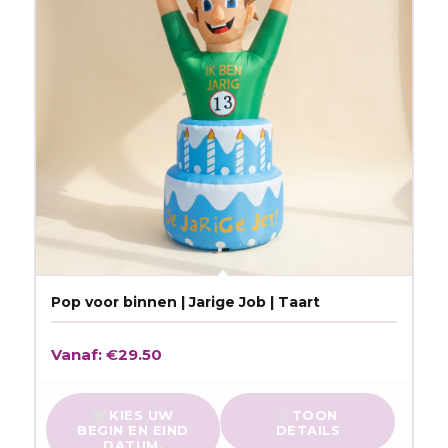
Pop voor binnen | Jarige Job | Taart
Vanaf:
€
29.50
KIES UW
TOON
BEGIN EN EIND
DETAILS
DATUM.