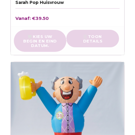
Sarah Pop Huisvrouw
Vanaf:
€
39.50
KIES UW
TOON
BEGIN EN EIND
DETAILS
DATUM.