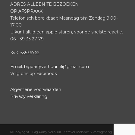
ADRES ALLEEN TE BEZOEKEN
OP AFSPRAAK.
Telefonisch bereikbaar: Maandag t/m Zondag 9:00-
17:00
U kunt altijd een appje sturen, voor de snelste reactie.
06 - 39 33 27 79
KvK: 53536762
Email:
bigpartyverhuur.nl@gmail.com
Volg ons op
Facebook
Algemene voorwaarden
Privacy verklaring
© Copyright -
Big Party Verhuur
-
Straver reclame & vormgeving