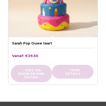
Sarah Pop Ouwe taart
Vanaf:
€
39.50
KIES UW
TOON
BEGIN EN EIND
DETAILS
DATUM.