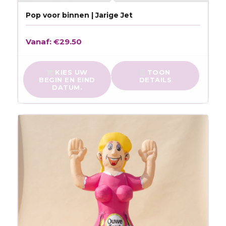
Pop voor binnen | Jarige Jet
Vanaf:
€
29.50
KIES UW
TOON
BEGIN EN EIND
DETAILS
DATUM.