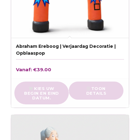
Abraham Ereboog | Verjaardag Decoratie |
Opblaaspop
Vanaf:
€
39.00
KIES UW
TOON
BEGIN EN EIND
DETAILS
DATUM.