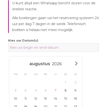
U kunt altijd een Whatsapp bericht sturen voor de
snelste reactie.
Alle boekingen gaan via het reservering systeem 24
uur per dag 7 dagen in de week. Telefonisch
boeken is helaas niet meer mogelijk.
Kies uw Datum(s)
ma
di
wo
do
vr
za
zo
1
2
3
4
5
6
7
8
9
10
11
12
13
14
15
16
17
18
19
20
21
22
23
24
25
26
27
28
29
30
31