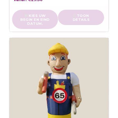
KIES UW
TOON
BEGIN EN EIND
DETAILS
DATUM.