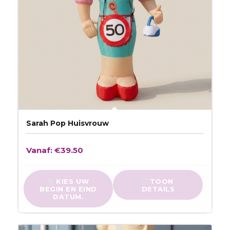
Sarah Pop Huisvrouw
Vanaf:
€
39.50
KIES UW
TOON
BEGIN EN EIND
DETAILS
DATUM.