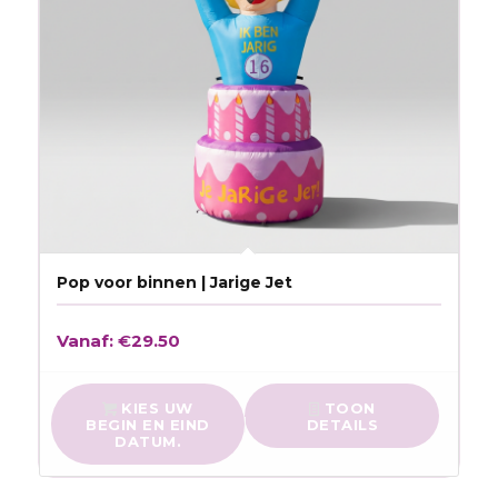
Pop voor binnen | Jarige Jet
Vanaf:
€
29.50
KIES UW
TOON
BEGIN EN EIND
DETAILS
DATUM.