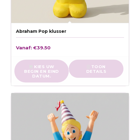
Abraham Pop klusser
Vanaf:
€
39.50
KIES UW
TOON
BEGIN EN EIND
DETAILS
DATUM.